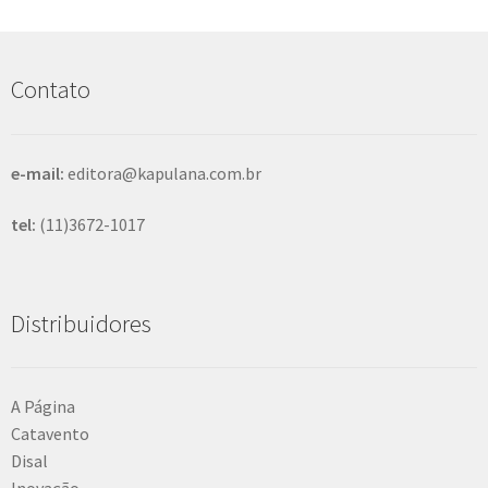
q
u
i
s
Contato
a
r
e-mail:
editora@kapulana.com.br
tel:
(11)3672-1017
Distribuidores
A Página
Catavento
Disal
Inovação