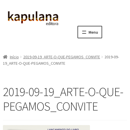
Pular
Pular
para
para
navegação
o
Menu
conteúdo
Home
Início
2019-09-19_ARTE-O-QUE-PEGAMOS_CONVITE
2019-09-
E
A editora
19_ARTE-O-QUE-PEGAMOS_CONVITE
x
p
E
Catálogo
a
x
2019-09-19_ARTE-O-QUE-
n
p
E
Notícias, Artigos e Eventos
d
a
x
PEGAMOS_CONVITE
i
n
p
E
Sala dos Professores
r
d
a
x
m
i
n
p
E
Fale conosco
e
r
d
a
x