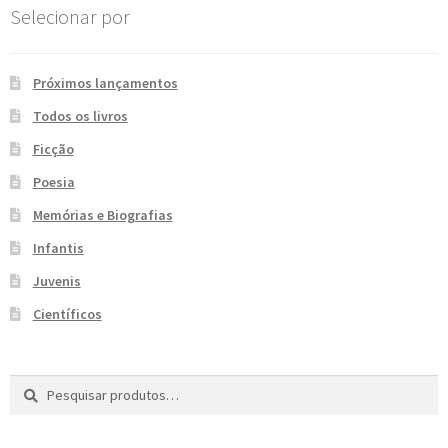
Selecionar por
e
n
t
e
Próximos lançamentos
Todos os livros
Ficção
Poesia
Memórias e Biografias
Infantis
Juvenis
Científicos
Pesquisar
P
por:
e
s