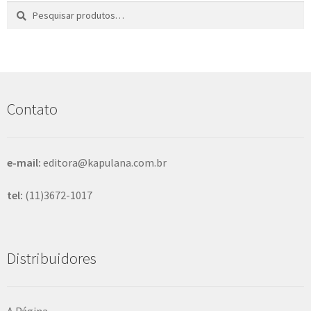
Pesquisar
P
por:
e
s
q
u
i
s
Contato
a
r
e-mail:
editora@kapulana.com.br
tel:
(11)3672-1017
Distribuidores
A Página