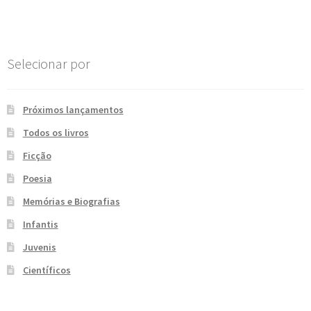
Post
e
n
t
e
Selecionar por
Próximos lançamentos
Todos os livros
Ficção
Poesia
Memórias e Biografias
Infantis
Juvenis
Científicos