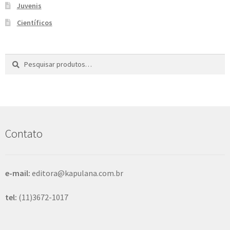
Juvenis
e
n
Científicos
t
e
Pesquisar
P
por:
e
s
q
u
i
s
Contato
a
r
e-mail:
editora@kapulana.com.br
tel:
(11)3672-1017