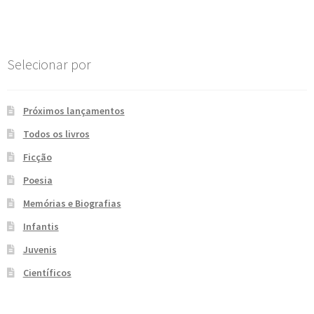
Post
e
n
t
e
Selecionar por
Próximos lançamentos
Todos os livros
Ficção
Poesia
Memórias e Biografias
Infantis
Juvenis
Científicos