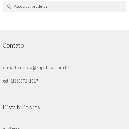
Pesquisar
P
por:
e
s
q
u
i
s
Contato
a
r
e-mail:
editora@kapulana.com.br
tel:
(11)3672-1017
Distribuidores
A Página