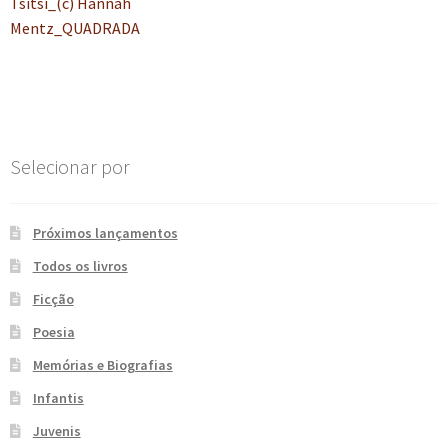
anterior:
Tsitsi_(c) Hannah
de
e
n
Mentz_QUADRADA
t
Post
e
Selecionar por
Próximos lançamentos
Todos os livros
Ficção
Poesia
Memórias e Biografias
Infantis
Juvenis