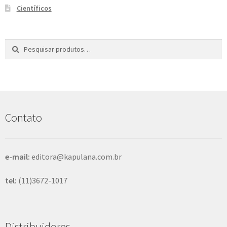
Científicos
Pesquisar
P
por:
e
s
q
u
i
s
Contato
a
r
e-mail:
editora@kapulana.com.br
tel:
(11)3672-1017
Distribuidores