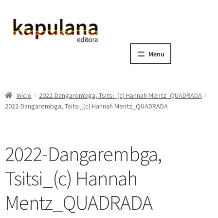
Pular
Pular
para
para
navegação
o
Menu
conteúdo
Home
Início
2022-Dangarembga, Tsitsi_(c) Hannah Mentz_QUADRADA
E
A editora
2022-Dangarembga, Tsitsi_(c) Hannah Mentz_QUADRADA
x
p
E
Catálogo
a
x
2022-Dangarembga,
n
p
E
Notícias, Artigos e Eventos
d
a
x
Tsitsi_(c) Hannah
i
n
p
E
Sala dos Professores
r
d
a
x
Mentz_QUADRADA
m
i
n
p
E
Fale conosco
e
r
d
a
x