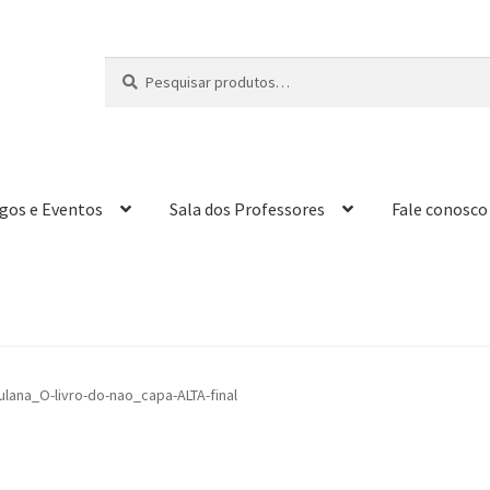
Pesquisar
P
por:
e
s
q
u
i
igos e Eventos
Sala dos Professores
Fale conosco
s
a
r
lana_O-livro-do-nao_capa-ALTA-final