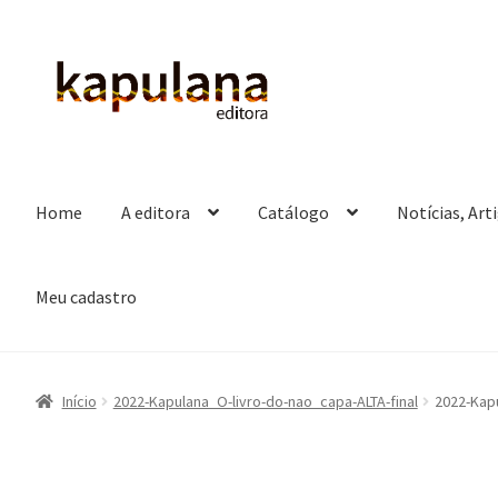
Pular
Pular
para
para
navegação
o
conteúdo
Home
A editora
Catálogo
Notícias, Art
Meu cadastro
Início
2022-Kapulana_O-livro-do-nao_capa-ALTA-final
2022-Kapu