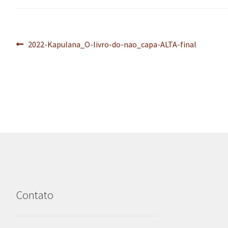
Navegação
Post
2022-Kapulana_O-livro-do-nao_capa-ALTA-final
anterior:
de
Post
Contato