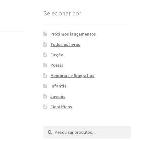
Selecionar por
Próximos lançamentos
Todos os livros
Ficção
Poesia
Memórias e Biografias
Infantis
Juvenis
Científicos
Pesquisar
P
por:
e