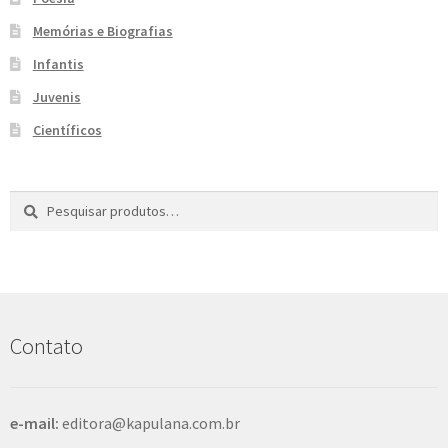
e
n
Memórias e Biografias
t
Infantis
e
Juvenis
Científicos
Pesquisar
P
por:
e
s
q
u
i
s
Contato
a
r
e-mail:
editora@kapulana.com.br