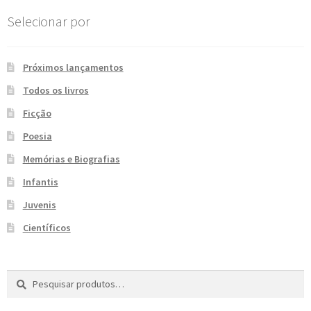
e
n
Selecionar por
t
e
Próximos lançamentos
Todos os livros
Ficção
Poesia
Memórias e Biografias
Infantis
Juvenis
Científicos
Pesquisar
P
por:
e
s