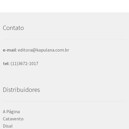
q
u
i
s
Contato
a
r
e-mail:
editora@kapulana.com.br
tel:
(11)3672-1017
Distribuidores
A Página
Catavento
Disal