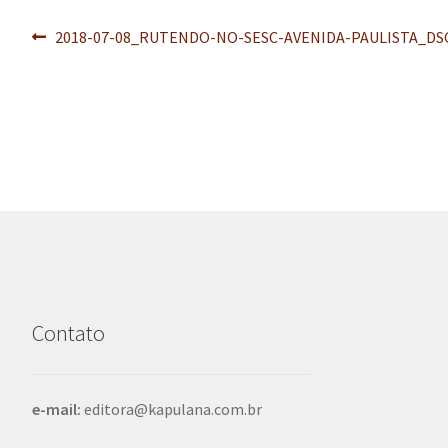
Navegação
Post
2018-07-08_RUTENDO-NO-SESC-AVENIDA-PAULISTA_DS
anterior:
de
Post
Contato
e-mail:
editora@kapulana.com.br