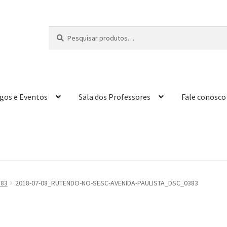
Pesquisar
P
por:
e
s
q
u
i
igos e Eventos
Sala dos Professores
Fale conosco
s
a
r
383
2018-07-08_RUTENDO-NO-SESC-AVENIDA-PAULISTA_DSC_0383