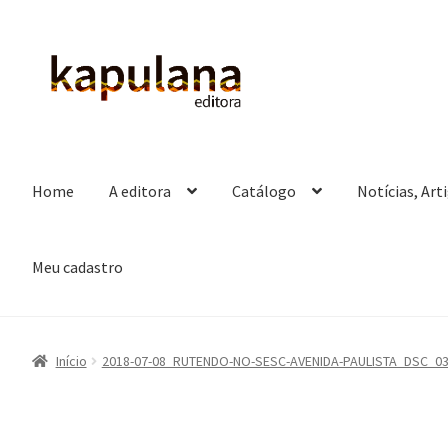
Pular
Pular
para
para
navegação
o
conteúdo
Home
A editora
Catálogo
Notícias, Art
Meu cadastro
Início
2018-07-08_RUTENDO-NO-SESC-AVENIDA-PAULISTA_DSC_0