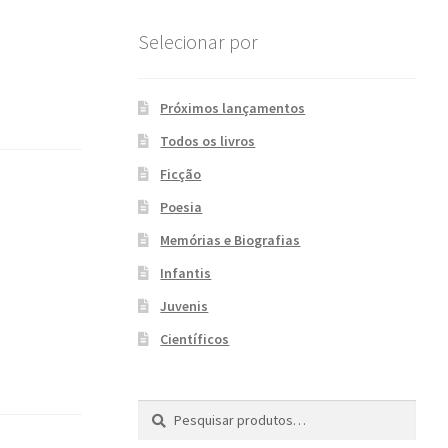
Selecionar por
Próximos lançamentos
Todos os livros
Ficção
Poesia
Memórias e Biografias
Infantis
Juvenis
Científicos
Pesquisar
P
por:
e