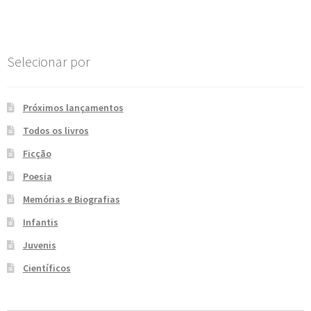
e
n
t
e
Selecionar por
Próximos lançamentos
Todos os livros
Ficção
Poesia
Memórias e Biografias
Infantis
Juvenis
Científicos