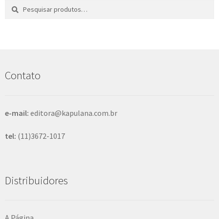
Pesquisar
P
por:
e
s
q
u
i
s
Contato
a
r
e-mail:
editora@kapulana.com.br
tel:
(11)3672-1017
Distribuidores
A Página