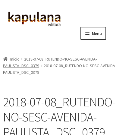
Pular
Pular
para
para
navegação
o
Menu
conteúdo
Home
Início
2018-07-08_RUTENDO-NO-SESC-AVENIDA-
E
A editora
PAULISTA_DSC_0379
2018-07-08_RUTENDO-NO-SESC-AVENIDA-
x
PAULISTA_DSC_0379
p
E
Catálogo
a
x
n
p
E
Notícias, Artigos e Eventos
2018-07-08_RUTENDO-
d
a
x
i
n
p
E
Sala dos Professores
NO-SESC-AVENIDA-
r
d
a
x
m
i
n
p
E
PAULISTA_DSC_0379
Fale conosco
e
r
d
a
x