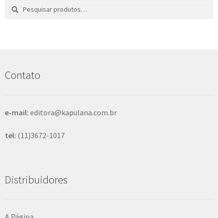
Pesquisar
P
por:
e
s
q
u
i
s
Contato
a
r
e-mail:
editora@kapulana.com.br
tel:
(11)3672-1017
Distribuidores
A Página