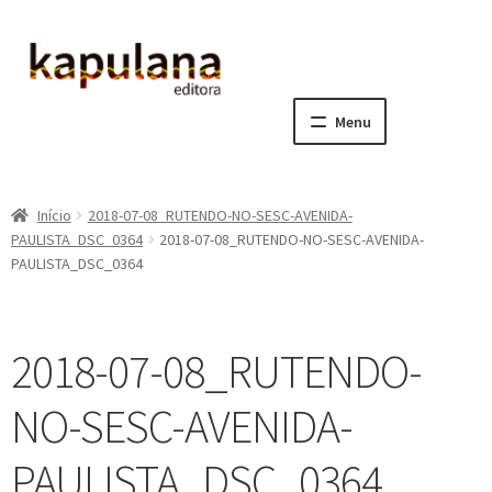
Pular
Pular
para
para
navegação
o
Menu
conteúdo
Home
Início
2018-07-08_RUTENDO-NO-SESC-AVENIDA-
E
A editora
PAULISTA_DSC_0364
2018-07-08_RUTENDO-NO-SESC-AVENIDA-
x
PAULISTA_DSC_0364
p
E
Catálogo
a
x
n
p
E
Notícias, Artigos e Eventos
2018-07-08_RUTENDO-
d
a
x
i
n
p
E
Sala dos Professores
NO-SESC-AVENIDA-
r
d
a
x
m
i
n
p
E
PAULISTA_DSC_0364
Fale conosco
e
r
d
a
x