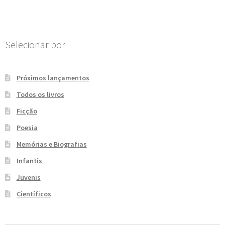
e
n
t
e
Selecionar por
Próximos lançamentos
Todos os livros
Ficção
Poesia
Memórias e Biografias
Infantis
Juvenis
Científicos