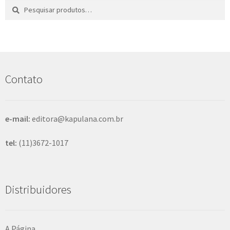
Pesquisar
P
por:
e
s
q
u
i
s
Contato
a
r
e-mail:
editora@kapulana.com.br
tel:
(11)3672-1017
Distribuidores
A Página