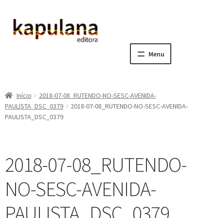
Pular
Pular
para
para
navegação
o
Menu
conteúdo
Home
Início
2018-07-08_RUTENDO-NO-SESC-AVENIDA-
E
A editora
PAULISTA_DSC_0379
2018-07-08_RUTENDO-NO-SESC-AVENIDA-
x
PAULISTA_DSC_0379
p
E
Catálogo
a
x
n
p
E
Notícias, Artigos e Eventos
2018-07-08_RUTENDO-
d
a
x
i
n
p
E
Sala dos Professores
NO-SESC-AVENIDA-
r
d
a
x
m
i
n
p
E
PAULISTA_DSC_0379
Fale conosco
e
r
d
a
x