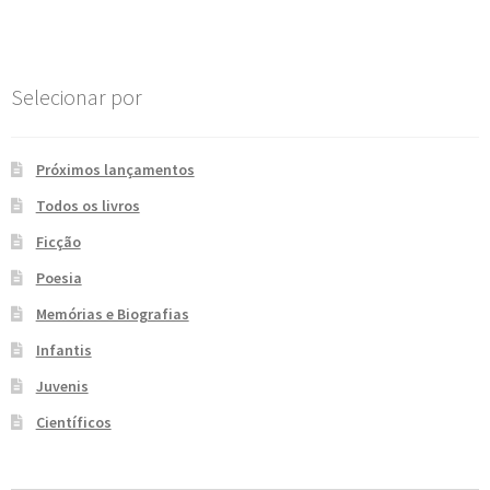
e
n
t
e
Selecionar por
Próximos lançamentos
Todos os livros
Ficção
Poesia
Memórias e Biografias
Infantis
Juvenis
Científicos