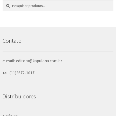
Pesquisar
P
por:
e
s
q
u
i
s
Contato
a
r
e-mail:
editora@kapulana.com.br
tel:
(11)3672-1017
Distribuidores
A Página