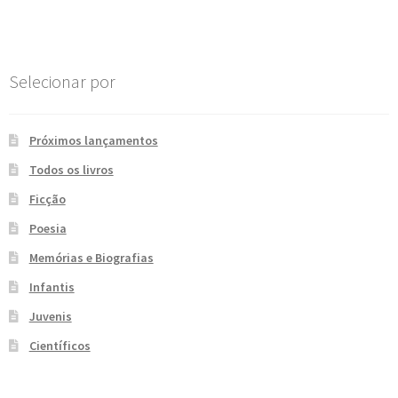
Post
e
n
t
e
Selecionar por
Próximos lançamentos
Todos os livros
Ficção
Poesia
Memórias e Biografias
Infantis
Juvenis
Científicos