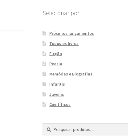
Selecionar por
Próximos lançamentos
Todos os livros
Ficção
Poesia
Memórias e Biografias
Infantis
Juvenis
Científicos
Pesquisar
P
por:
e