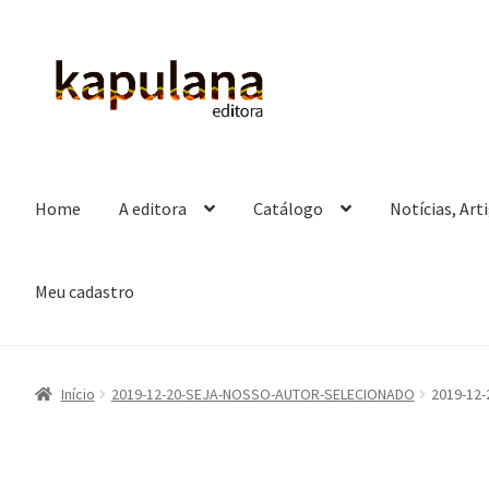
Pular
Pular
para
para
navegação
o
conteúdo
Home
A editora
Catálogo
Notícias, Art
Meu cadastro
Início
2019-12-20-SEJA-NOSSO-AUTOR-SELECIONADO
2019-12