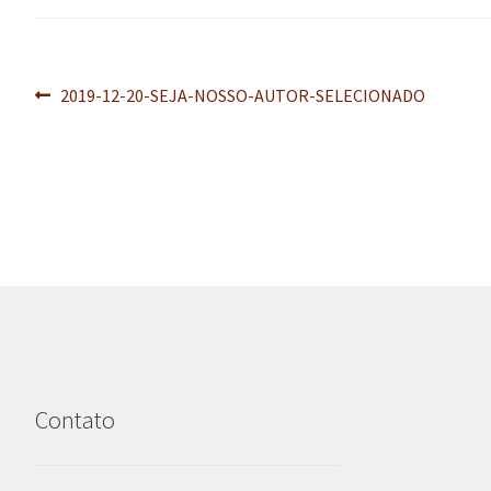
Navegação
Post
2019-12-20-SEJA-NOSSO-AUTOR-SELECIONADO
anterior:
de
Post
Contato