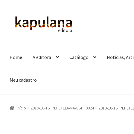
Pular
Pular
para
para
navegação
o
conteúdo
Home
A editora
Catálogo
Notícias, Art
Meu cadastro
Início
2019-10-16_PEPETELA-NA-USP_0024
2019-10-16_PEPETE