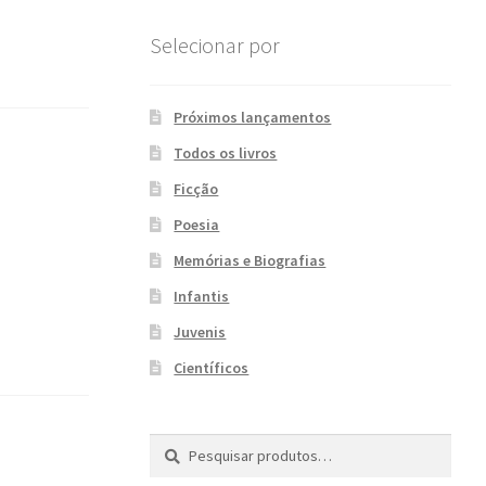
Selecionar por
Próximos lançamentos
Todos os livros
Ficção
Poesia
Memórias e Biografias
Infantis
Juvenis
Científicos
Pesquisar
P
por:
e