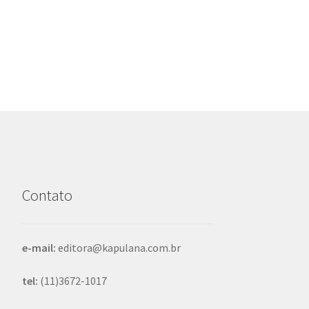
anterior:
de
Post
Contato
e-mail:
editora@kapulana.com.br
tel:
(11)3672-1017