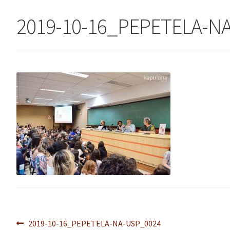
2019-10-16_PEPETELA-N
Navegação
Post
2019-10-16_PEPETELA-NA-USP_0024