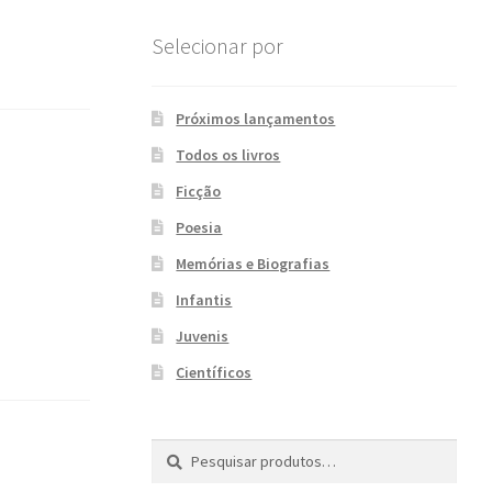
Selecionar por
Próximos lançamentos
Todos os livros
Ficção
Poesia
Memórias e Biografias
Infantis
Juvenis
Científicos
Pesquisar
P
por:
e