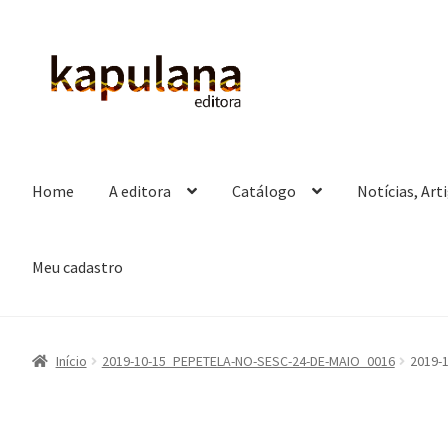
Pular
Pular
para
para
navegação
o
conteúdo
Home
A editora
Catálogo
Notícias, Art
Meu cadastro
Início
2019-10-15_PEPETELA-NO-SESC-24-DE-MAIO_0016
2019-