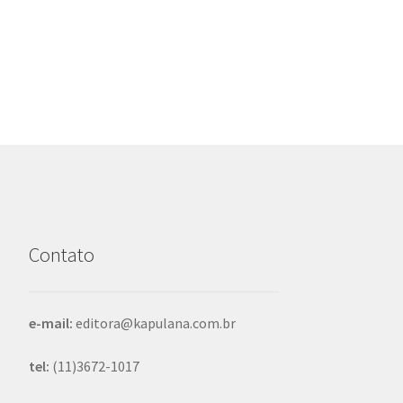
anterior:
de
Post
Contato
e-mail:
editora@kapulana.com.br
tel:
(11)3672-1017