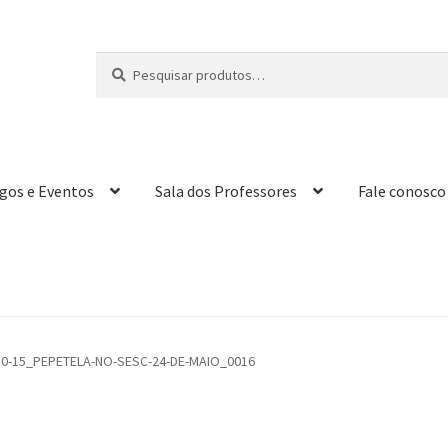
Pesquisar
P
por:
e
s
q
u
i
igos e Eventos
Sala dos Professores
Fale conosco
s
a
r
10-15_PEPETELA-NO-SESC-24-DE-MAIO_0016