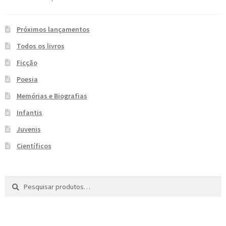
e
n
t
Próximos lançamentos
e
Todos os livros
Ficção
Poesia
Memórias e Biografias
Infantis
Juvenis
Científicos
Pesquisar
P
por:
e
s
q