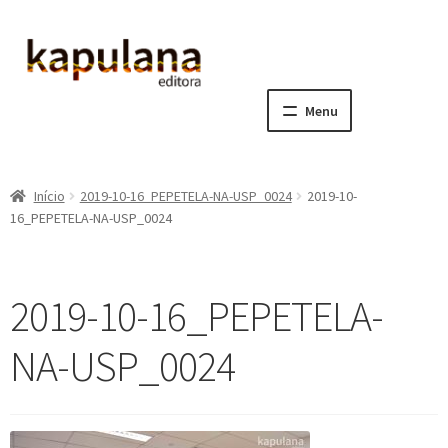
Pular
Pular
para
para
navegação
o
Menu
conteúdo
Home
Início
2019-10-16_PEPETELA-NA-USP_0024
2019-10-
E
A editora
16_PEPETELA-NA-USP_0024
x
p
E
Catálogo
a
x
2019-10-16_PEPETELA-
n
p
E
Notícias, Artigos e Eventos
d
a
x
NA-USP_0024
i
n
p
E
Sala dos Professores
r
d
a
x
m
i
n
p
E
Fale conosco
e
r
d
a
x