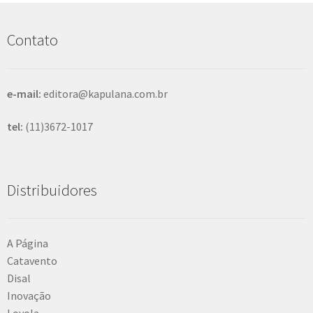
u
i
s
Contato
a
r
e-mail:
editora@kapulana.com.br
tel:
(11)3672-1017
Distribuidores
A Página
Catavento
Disal
Inovação
Loyola