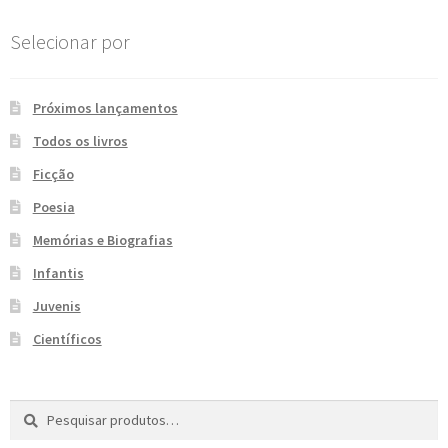
e
n
Selecionar por
t
e
Próximos lançamentos
Todos os livros
Ficção
Poesia
Memórias e Biografias
Infantis
Juvenis
Científicos
Pesquisar
P
por:
e