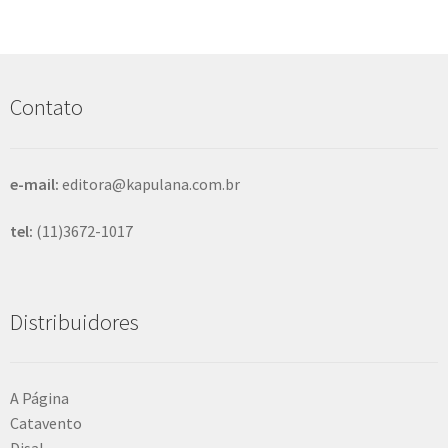
s
q
u
i
s
Contato
a
r
e-mail:
editora@kapulana.com.br
tel:
(11)3672-1017
Distribuidores
A Página
Catavento
Disal