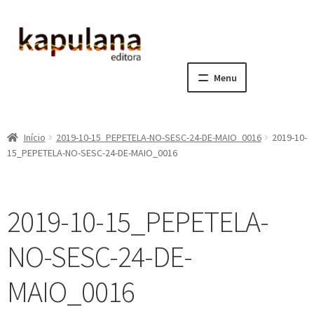
Pular
Pular
para
para
navegação
o
Menu
conteúdo
Home
Início
2019-10-15_PEPETELA-NO-SESC-24-DE-MAIO_0016
2019-10-
E
A editora
15_PEPETELA-NO-SESC-24-DE-MAIO_0016
x
p
E
Catálogo
a
x
2019-10-15_PEPETELA-
n
p
E
Notícias, Artigos e Eventos
d
a
x
NO-SESC-24-DE-
i
n
p
E
Sala dos Professores
r
d
a
x
MAIO_0016
m
i
n
p
E
Fale conosco
e
r
d
a
x