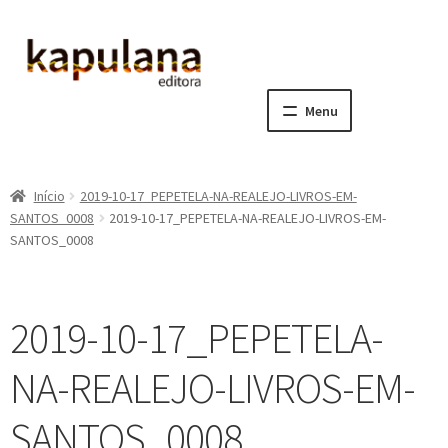
Pular
Pular
para
para
navegação
o
Menu
conteúdo
Home
Início
2019-10-17_PEPETELA-NA-REALEJO-LIVROS-EM-
E
A editora
SANTOS_0008
2019-10-17_PEPETELA-NA-REALEJO-LIVROS-EM-
x
SANTOS_0008
p
E
Catálogo
a
x
n
p
E
Notícias, Artigos e Eventos
2019-10-17_PEPETELA-
d
a
x
i
n
p
E
Sala dos Professores
NA-REALEJO-LIVROS-EM-
r
d
a
x
m
i
n
p
E
SANTOS_0008
Fale conosco
e
r
d
a
x