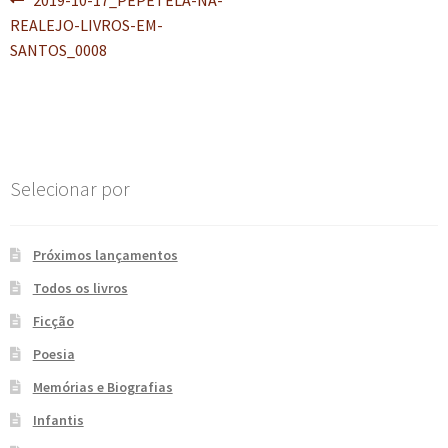
Navegação
2019-10-17_PEPETELA-NA-
e
n
anterior:
REALEJO-LIVROS-EM-
de
t
SANTOS_0008
e
Post
Selecionar por
Próximos lançamentos
Todos os livros
Ficção
Poesia
Memórias e Biografias
Infantis