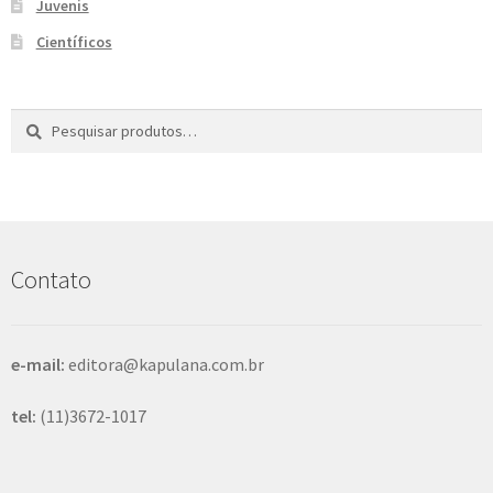
Juvenis
Científicos
Pesquisar
P
por:
e
s
q
u
i
s
Contato
a
r
e-mail:
editora@kapulana.com.br
tel:
(11)3672-1017