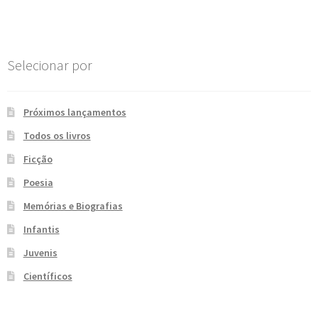
Post
e
n
t
e
Selecionar por
Próximos lançamentos
Todos os livros
Ficção
Poesia
Memórias e Biografias
Infantis
Juvenis
Científicos