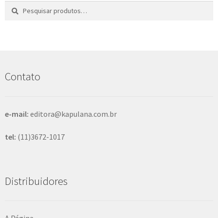
Pesquisar
P
por:
e
s
q
u
i
s
Contato
a
r
e-mail:
editora@kapulana.com.br
tel:
(11)3672-1017
Distribuidores
A Página