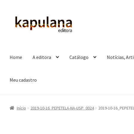
Pular
Pular
para
para
navegação
o
conteúdo
Home
A editora
Catálogo
Notícias, Art
Meu cadastro
Início
2019-10-16_PEPETELA-NA-USP_0024
2019-10-16_PEPETE