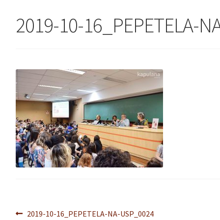
2019-10-16_PEPETELA-N
Navegação
Post
2019-10-16_PEPETELA-NA-USP_0024