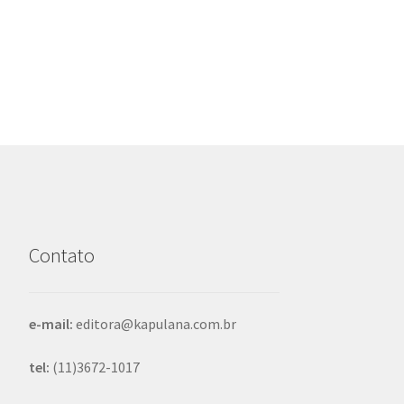
anterior:
de
Post
Contato
e-mail:
editora@kapulana.com.br
tel:
(11)3672-1017