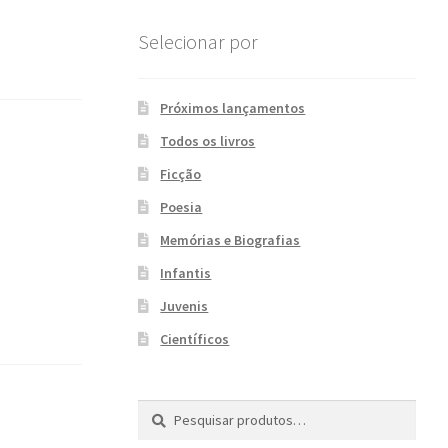
Selecionar por
Próximos lançamentos
Todos os livros
Ficção
Poesia
Memórias e Biografias
Infantis
Juvenis
Científicos
Pesquisar
P
por:
e