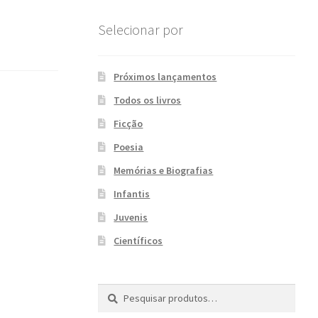
Selecionar por
Próximos lançamentos
Todos os livros
Ficção
Poesia
Memórias e Biografias
Infantis
Juvenis
Científicos
Pesquisar
P
por:
e