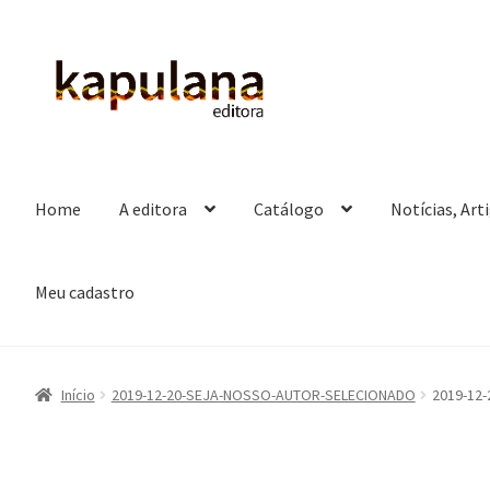
Pular
Pular
para
para
navegação
o
conteúdo
Home
A editora
Catálogo
Notícias, Art
Meu cadastro
Início
2019-12-20-SEJA-NOSSO-AUTOR-SELECIONADO
2019-12