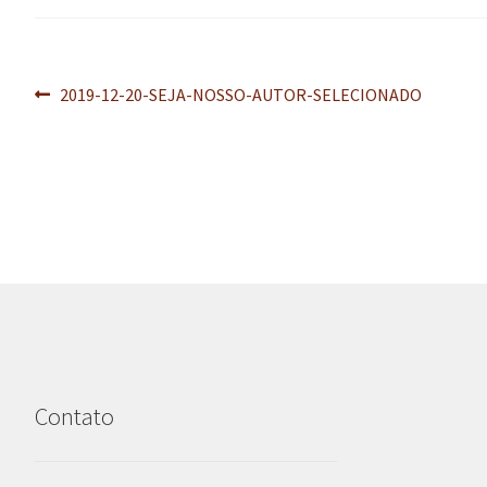
Navegação
Post
2019-12-20-SEJA-NOSSO-AUTOR-SELECIONADO
anterior:
de
Post
Contato