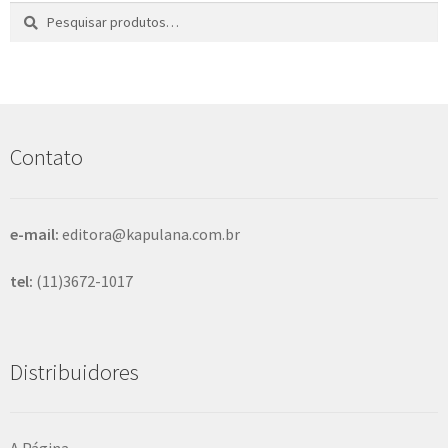
Pesquisar
P
por:
e
s
q
u
i
s
Contato
a
r
e-mail:
editora@kapulana.com.br
tel:
(11)3672-1017
Distribuidores
A Página