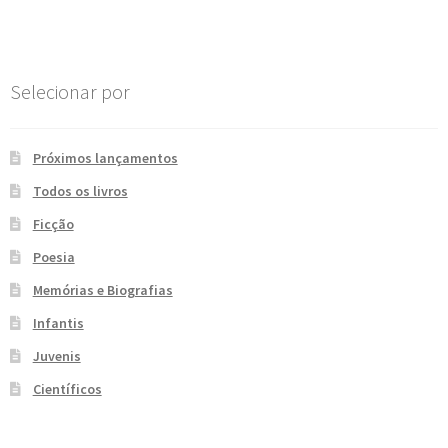
Post
e
n
t
e
Selecionar por
Próximos lançamentos
Todos os livros
Ficção
Poesia
Memórias e Biografias
Infantis
Juvenis
Científicos