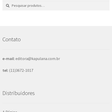
Pesquisar
P
por:
e
s
q
u
i
s
Contato
a
r
e-mail:
editora@kapulana.com.br
tel:
(11)3672-1017
Distribuidores
A Página