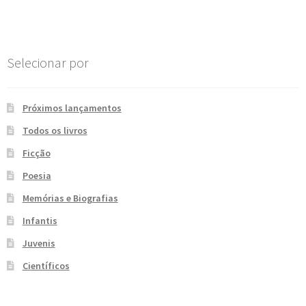
Post
e
n
t
e
Selecionar por
Próximos lançamentos
Todos os livros
Ficção
Poesia
Memórias e Biografias
Infantis
Juvenis
Científicos