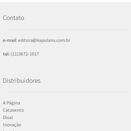
u
i
s
Contato
a
r
e-mail:
editora@kapulana.com.br
tel:
(11)3672-1017
Distribuidores
A Página
Catavento
Disal
Inovação