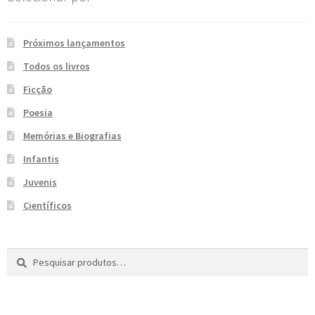
e
n
t
Próximos lançamentos
e
Todos os livros
Ficção
Poesia
Memórias e Biografias
Infantis
Juvenis
Científicos
Pesquisar
P
por:
e
s
q