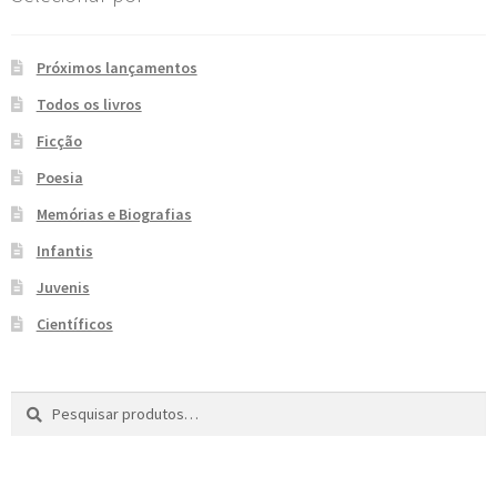
e
n
t
Próximos lançamentos
e
Todos os livros
Ficção
Poesia
Memórias e Biografias
Infantis
Juvenis
Científicos
Pesquisar
P
por:
e
s
q