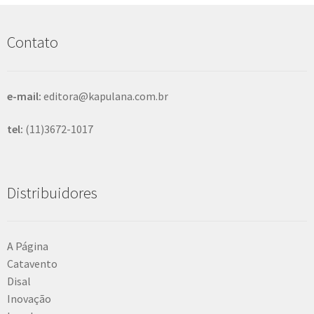
u
i
s
Contato
a
r
e-mail:
editora@kapulana.com.br
tel:
(11)3672-1017
Distribuidores
A Página
Catavento
Disal
Inovação