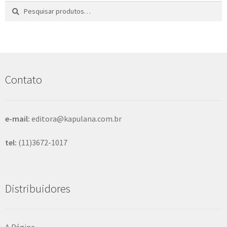
Pesquisar
P
por:
e
s
q
u
i
s
Contato
a
r
e-mail:
editora@kapulana.com.br
tel:
(11)3672-1017
Distribuidores
A Página