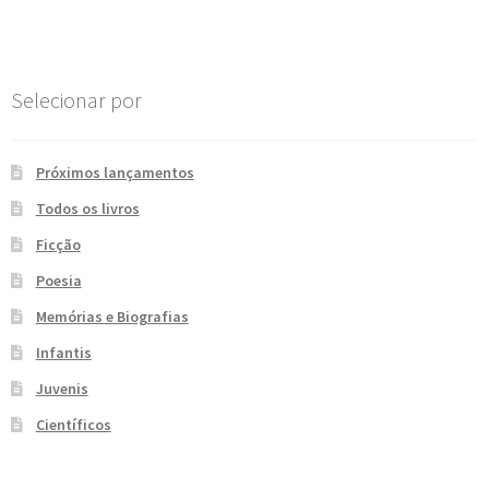
Post
e
n
t
e
Selecionar por
Próximos lançamentos
Todos os livros
Ficção
Poesia
Memórias e Biografias
Infantis
Juvenis
Científicos