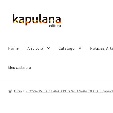
Pular
Pular
para
para
navegação
o
conteúdo
Home
A editora
Catálogo
Notícias, Art
Meu cadastro
Início
2022-07-25_KAPULANA_CINEGRAFIA S-ANGOLANAS_capa-div