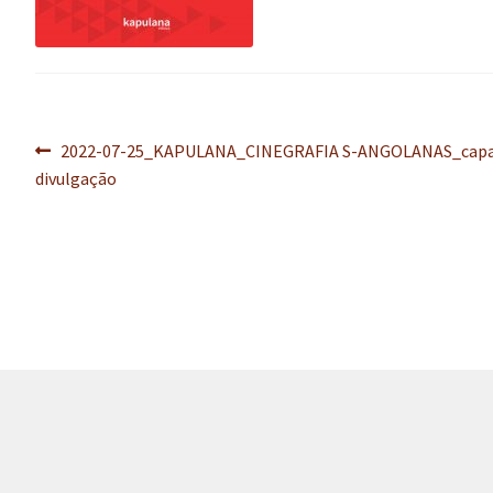
Navegação
Post
2022-07-25_KAPULANA_CINEGRAFIA S-ANGOLANAS_cap
anterior:
divulgação
de
Post