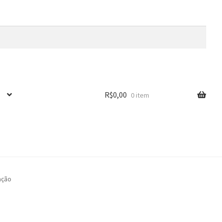
R$
0,00
0 item
̧ão