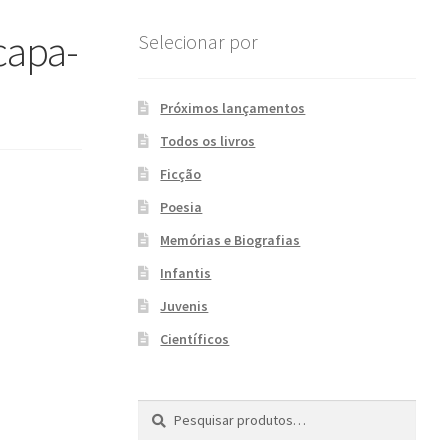
apa-
Selecionar por
Próximos lançamentos
Todos os livros
Ficção
Poesia
Memórias e Biografias
Infantis
Juvenis
Científicos
Pesquisar
P
por:
e