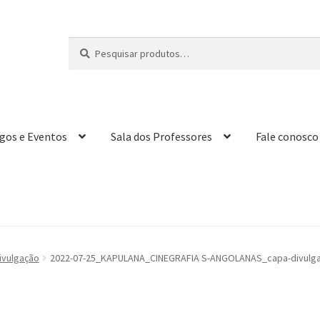
Pesquisar
P
por:
e
s
q
u
i
igos e Eventos
Sala dos Professores
Fale conosco
s
a
r
ulgação
2022-07-25_KAPULANA_CINEGRAFIA S-ANGOLANAS_capa-divulgac