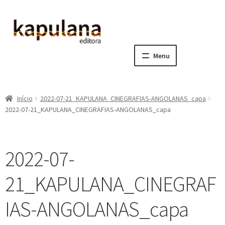
Pular
Pular
para
para
navegação
o
Menu
conteúdo
Home
Início
2022-07-21_KAPULANA_CINEGRAFIAS-ANGOLANAS_capa
E
A editora
2022-07-21_KAPULANA_CINEGRAFIAS-ANGOLANAS_capa
x
p
E
Catálogo
a
x
2022-07-
n
p
E
Notícias, Artigos e Eventos
d
a
x
21_KAPULANA_CINEGRAF
i
n
p
E
Sala dos Professores
r
d
a
x
IAS-ANGOLANAS_capa
m
i
n
p
E
Fale conosco
e
r
d
a
x