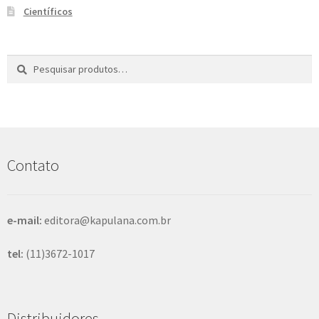
Científicos
Pesquisar
P
por:
e
s
q
u
i
s
Contato
a
r
e-mail:
editora@kapulana.com.br
tel:
(11)3672-1017
Distribuidores