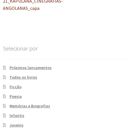
anterior:
21_KAPULANA_CINEGRAFIAS-
de
e
n
ANGOLANAS_capa
t
Post
e
Selecionar por
Próximos lançamentos
Todos os livros
Ficção
Poesia
Memórias e Biografias
Infantis
Juvenis