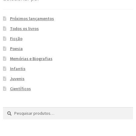
e
n
t
Próximos lançamentos
e
Todos os livros
Ficção
Poesia
Memórias e Biografias
Infantis
Juvenis
Científicos
Pesquisar
P
por:
e
s
q