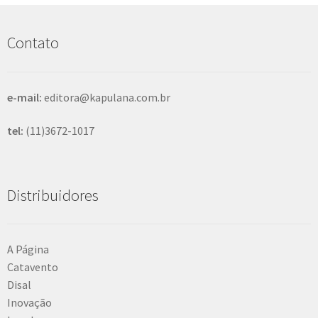
u
i
s
Contato
a
r
e-mail:
editora@kapulana.com.br
tel:
(11)3672-1017
Distribuidores
A Página
Catavento
Disal
Inovação