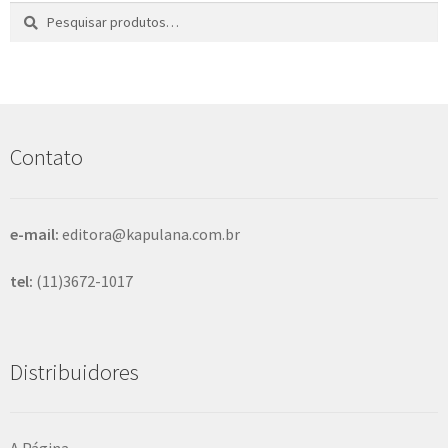
Pesquisar
P
por:
e
s
q
u
i
s
Contato
a
r
e-mail:
editora@kapulana.com.br
tel:
(11)3672-1017
Distribuidores
A Página