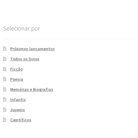
Post
e
n
t
e
Selecionar por
Próximos lançamentos
Todos os livros
Ficção
Poesia
Memórias e Biografias
Infantis
Juvenis
Científicos