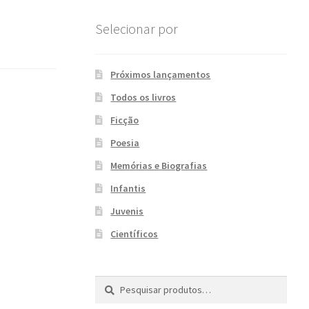
Selecionar por
Próximos lançamentos
Todos os livros
Ficção
Poesia
Memórias e Biografias
Infantis
Juvenis
Científicos
Pesquisar
P
por:
e