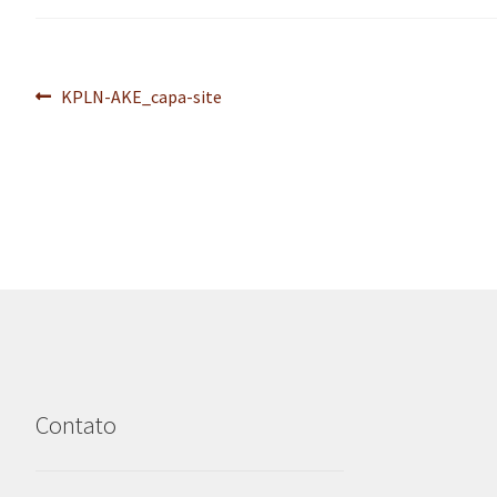
Navegação
Post
KPLN-AKE_capa-site
anterior:
de
Post
Contato