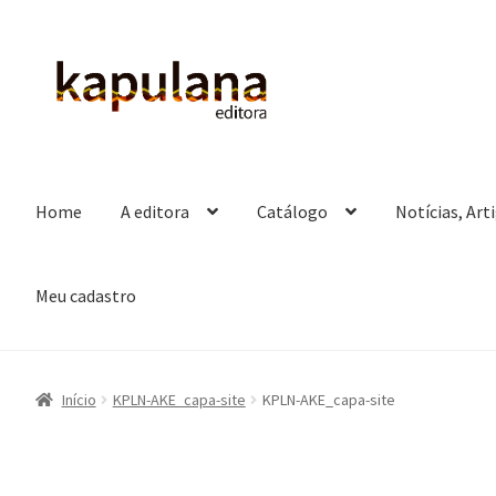
Pular
Pular
para
para
navegação
o
conteúdo
Home
A editora
Catálogo
Notícias, Art
Meu cadastro
Início
KPLN-AKE_capa-site
KPLN-AKE_capa-site