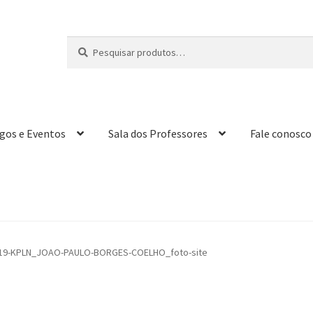
Pesquisar
P
por:
e
s
q
u
i
igos e Eventos
Sala dos Professores
Fale conosco
s
a
r
19-KPLN_JOAO-PAULO-BORGES-COELHO_foto-site