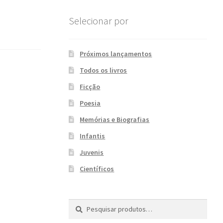
Selecionar por
Próximos lançamentos
Todos os livros
Ficção
Poesia
Memórias e Biografias
Infantis
Juvenis
Científicos
Pesquisar
P
por:
e