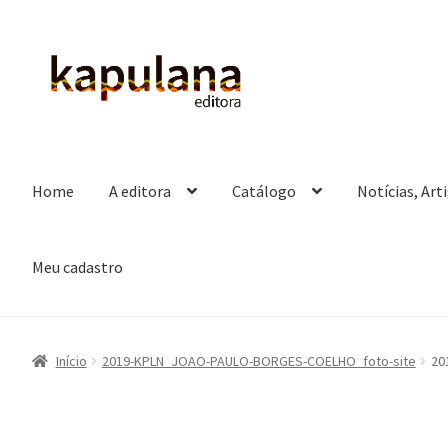
Pular
Pular
para
para
navegação
o
conteúdo
Home
A editora
Catálogo
Notícias, Art
Meu cadastro
Início
2019-KPLN_JOAO-PAULO-BORGES-COELHO_foto-site
20