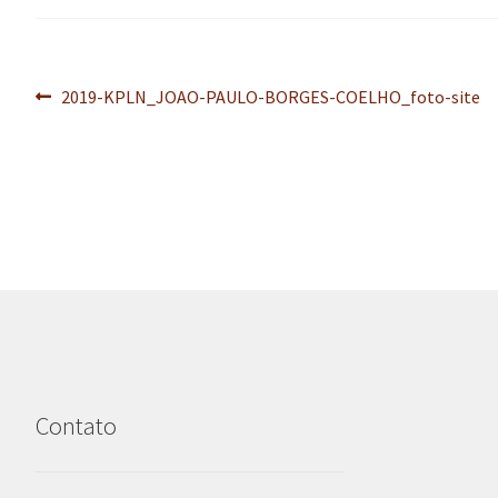
Navegação
Post
2019-KPLN_JOAO-PAULO-BORGES-COELHO_foto-site
anterior:
de
Post
Contato