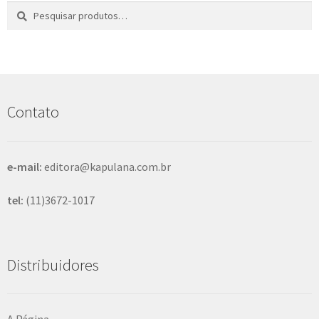
Pesquisar
P
por:
e
s
q
u
i
s
Contato
a
r
e-mail:
editora@kapulana.com.br
tel:
(11)3672-1017
Distribuidores
A Página