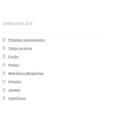
Post
e
n
t
e
Selecionar por
Próximos lançamentos
Todos os livros
Ficção
Poesia
Memórias e Biografias
Infantis
Juvenis
Científicos