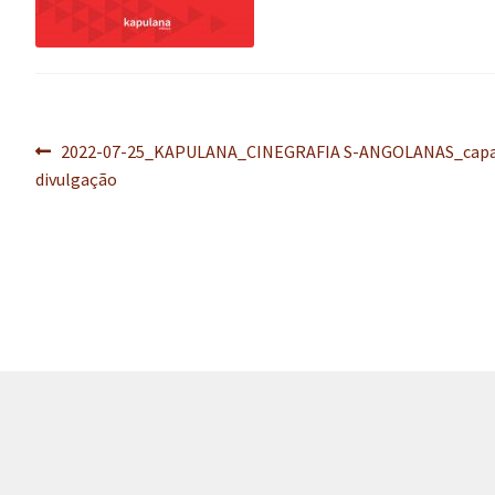
Navegação
Post
2022-07-25_KAPULANA_CINEGRAFIA S-ANGOLANAS_cap
anterior:
divulgação
de
Post