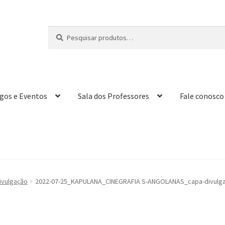
Pesquisar
P
por:
e
s
q
u
i
igos e Eventos
Sala dos Professores
Fale conosco
s
a
r
ulgação
2022-07-25_KAPULANA_CINEGRAFIA S-ANGOLANAS_capa-divulgac