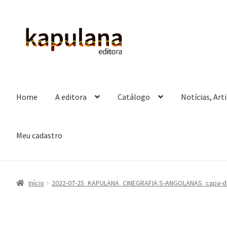
Pular
Pular
para
para
navegação
o
conteúdo
Home
A editora
Catálogo
Notícias, Art
Meu cadastro
Início
2022-07-25_KAPULANA_CINEGRAFIA S-ANGOLANAS_capa-div