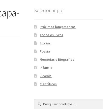
apa-
Selecionar por
Próximos lançamentos
Todos os livros
Ficção
Poesia
Memórias e Biografias
Infantis
Juvenis
Científicos
Pesquisar
P
por:
e