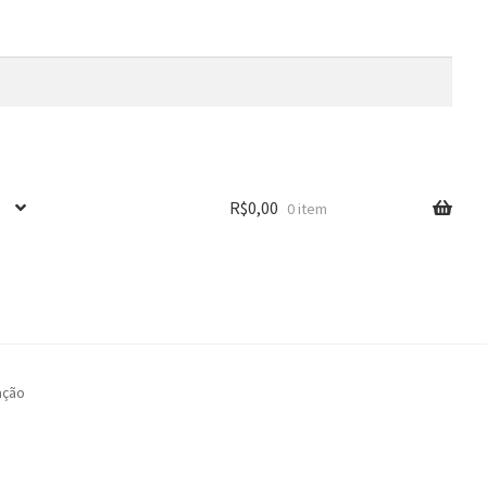
R$
0,00
0 item
̧ão