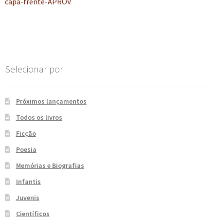
anterior:
capa-frente-APROV
de
e
n
t
Post
e
Selecionar por
Próximos lançamentos
Todos os livros
Ficção
Poesia
Memórias e Biografias
Infantis
Juvenis
Científicos