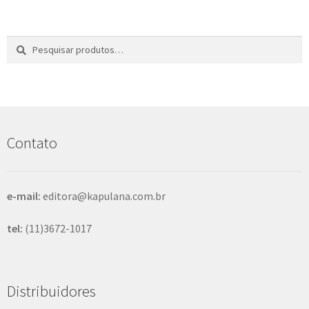
Pesquisar
P
por:
e
s
q
u
i
s
Contato
a
r
e-mail:
editora@kapulana.com.br
tel:
(11)3672-1017
Distribuidores