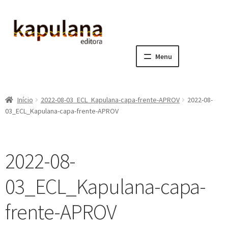
Pular
Pular
para
para
navegação
o
Menu
conteúdo
Home
Início
2022-08-03_ECL_Kapulana-capa-frente-APROV
2022-08-
E
A editora
03_ECL_Kapulana-capa-frente-APROV
x
p
E
Catálogo
a
x
2022-08-
n
p
E
Notícias, Artigos e Eventos
d
a
x
03_ECL_Kapulana-capa-
i
n
p
E
Sala dos Professores
r
d
a
x
frente-APROV
m
i
n
p
E
Fale conosco
e
r
d
a
x