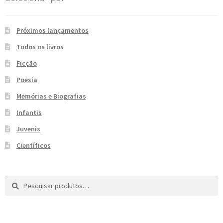
e
n
t
Próximos lançamentos
e
Todos os livros
Ficção
Poesia
Memórias e Biografias
Infantis
Juvenis
Científicos
Pesquisar
P
por:
e
s
q