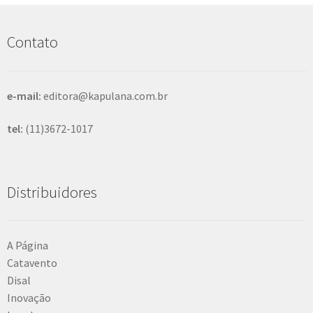
u
i
s
Contato
a
r
e-mail:
editora@kapulana.com.br
tel:
(11)3672-1017
Distribuidores
A Página
Catavento
Disal
Inovação