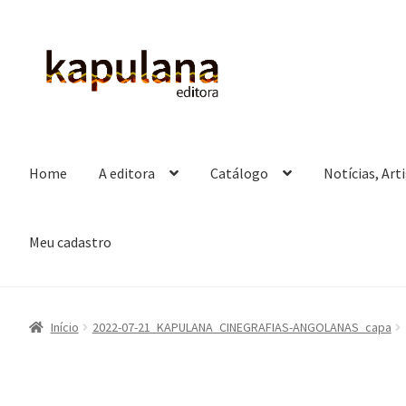
Pular
Pular
para
para
navegação
o
conteúdo
Home
A editora
Catálogo
Notícias, Art
Meu cadastro
Início
2022-07-21_KAPULANA_CINEGRAFIAS-ANGOLANAS_capa