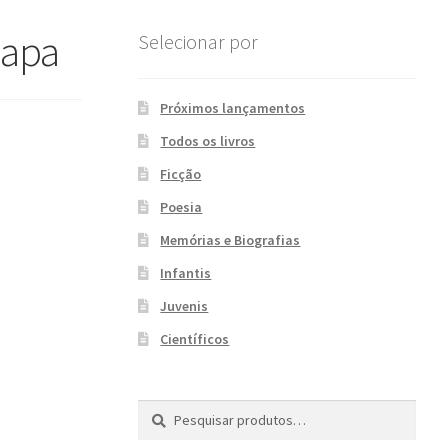
apa
Selecionar por
Próximos lançamentos
Todos os livros
Ficção
Poesia
Memórias e Biografias
Infantis
Juvenis
Científicos
Pesquisar
P
por:
e