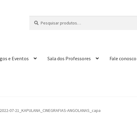
Pesquisar
P
por:
e
s
q
u
i
igos e Eventos
Sala dos Professores
Fale conosco
s
a
r
2022-07-21_KAPULANA_CINEGRAFIAS-ANGOLANAS_capa