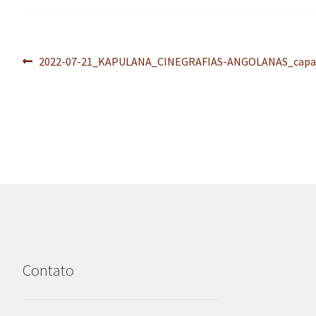
Navegação
Post
2022-07-21_KAPULANA_CINEGRAFIAS-ANGOLANAS_capa
anterior:
de
Post
Contato