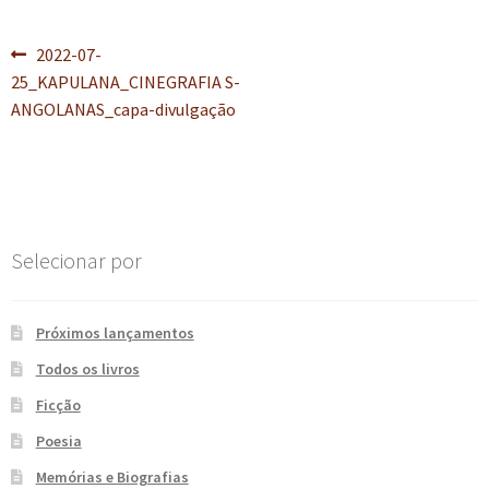
e
n
Navegação
t
Post
2022-07-
e
anterior:
25_KAPULANA_CINEGRAFIA S-
de
ANGOLANAS_capa-divulgação
Post
Selecionar por
Próximos lançamentos
Todos os livros
Ficção
Poesia
Memórias e Biografias