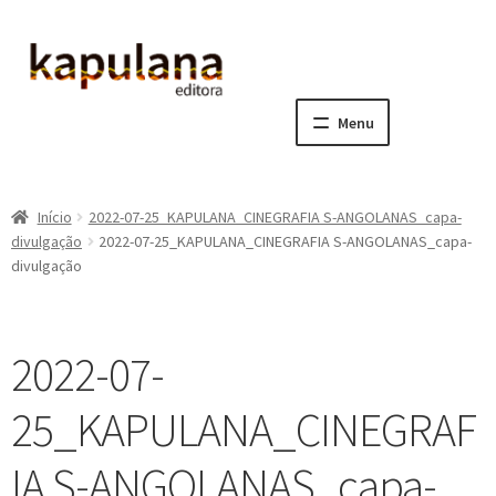
Pular
Pular
para
para
navegação
o
Menu
conteúdo
Home
Início
2022-07-25_KAPULANA_CINEGRAFIA S-ANGOLANAS_capa-
E
A editora
divulgação
2022-07-25_KAPULANA_CINEGRAFIA S-ANGOLANAS_capa-
x
divulgação
p
E
Catálogo
a
x
n
p
E
Notícias, Artigos e Eventos
2022-07-
d
a
x
i
n
p
E
Sala dos Professores
25_KAPULANA_CINEGRAF
r
d
a
x
m
i
n
p
E
IA S-ANGOLANAS_capa-
Fale conosco
e
r
d
a
x