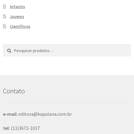
Infantis
Juvenis
Científicos
Pesquisar
P
por:
e
s
q
u
i
s
Contato
a
r
e-mail:
editora@kapulana.com.br
tel:
(11)3672-1017