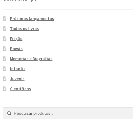
e
n
t
Próximos lançamentos
e
Todos os livros
Ficção
Poesia
Memórias e Biografias
Infantis
Juvenis
Científicos
Pesquisar
P
por:
e
s
q