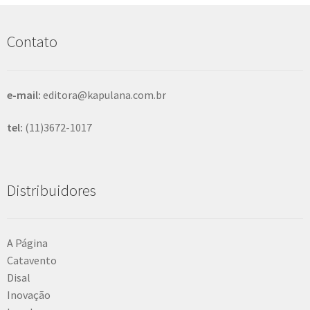
u
i
s
Contato
a
r
e-mail:
editora@kapulana.com.br
tel:
(11)3672-1017
Distribuidores
A Página
Catavento
Disal
Inovação