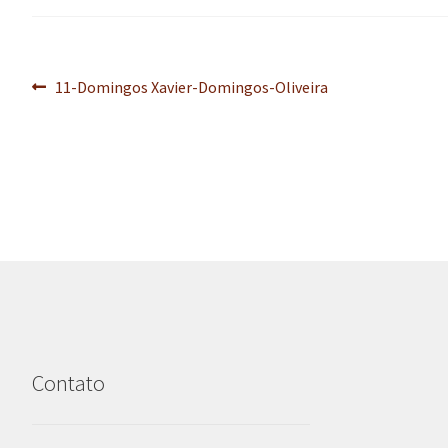
Navegação
Post
11-Domingos Xavier-Domingos-Oliveira
anterior:
de
Post
Contato