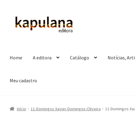
Pular
Pular
para
para
navegação
o
conteúdo
Home
A editora
Catálogo
Notícias, Art
Meu cadastro
Início
11-Domingos Xavier-Domingos-Oliveira
11-Domingos Xav