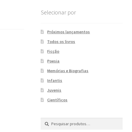
Selecionar por
Próximos lançamentos
Todos os livros
Ficção
Poesia
Memórias e Biografias
Infantis
Juvenis
Científicos
Pesquisar
P
por:
e