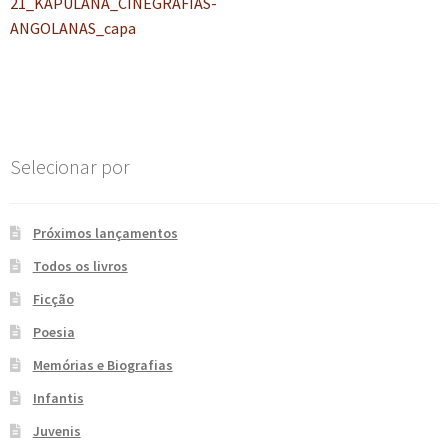
anterior:
21_KAPULANA_CINEGRAFIAS-
de
e
n
ANGOLANAS_capa
t
Post
e
Selecionar por
Próximos lançamentos
Todos os livros
Ficção
Poesia
Memórias e Biografias
Infantis
Juvenis