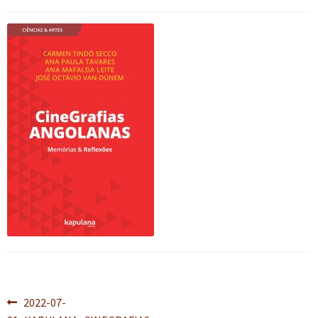
n
m
i
n
p
Meu cadastro
u
e
r
d
a
d
n
m
i
n
e
u
e
r
d
s
d
n
m
i
c
e
u
e
r
e
s
d
n
m
n
c
e
u
e
d
e
s
d
n
e
n
c
e
u
n
d
e
s
d
t
e
n
c
e
e
n
d
e
s
t
e
n
c
e
n
d
e
t
e
n
e
n
d
Navegação
Post
2022-07-
t
e