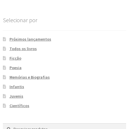
e
n
t
Selecionar por
e
Próximos lançamentos
Todos os livros
Ficção
Poesia
Memórias e Biografias
Infantis
Juvenis
Científicos
Pesquisar
P