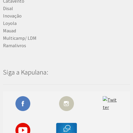
Catavento
Disal
Inovação
Loyola
Mauad
Multicamp/ LDM
Ramalivros
Siga a Kapulana: