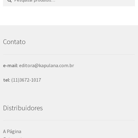
por:
e
s
q
u
i
s
Contato
a
r
e-mail:
editora@kapulana.com.br
tel:
(11)3672-1017
Distribuidores
A Página