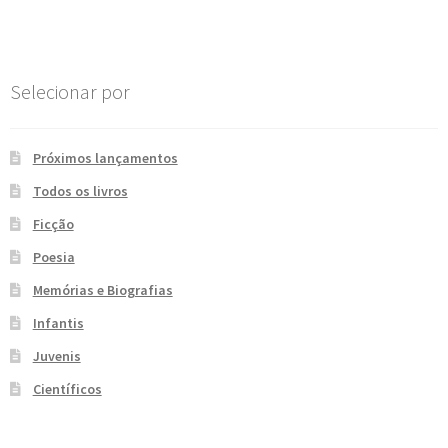
Post
e
n
t
e
Selecionar por
Próximos lançamentos
Todos os livros
Ficção
Poesia
Memórias e Biografias
Infantis
Juvenis
Científicos