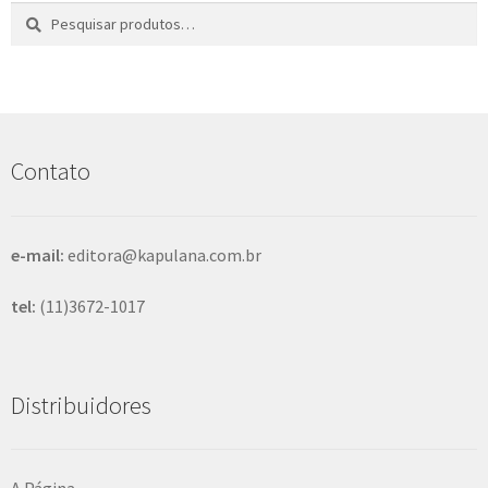
Pesquisar
P
por:
e
s
q
u
i
s
Contato
a
r
e-mail:
editora@kapulana.com.br
tel:
(11)3672-1017
Distribuidores
A Página