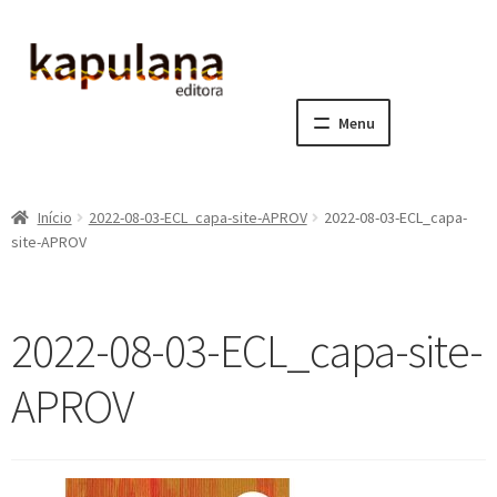
Pular
Pular
para
para
navegação
o
Menu
conteúdo
Home
Início
2022-08-03-ECL_capa-site-APROV
2022-08-03-ECL_capa-
E
A editora
site-APROV
x
p
E
Catálogo
a
x
2022-08-03-ECL_capa-site-
n
p
E
Notícias, Artigos e Eventos
d
a
x
APROV
i
n
p
E
Sala dos Professores
r
d
a
x
m
i
n
p
E
Fale conosco
e
r
d
a
x