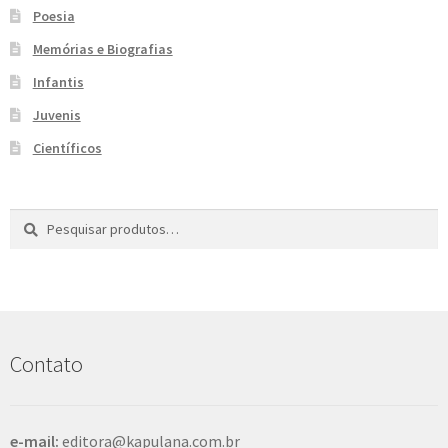
Poesia
e
n
t
Memórias e Biografias
e
Infantis
Juvenis
Científicos
Pesquisar
P
por:
e
s
q
u
i
s
Contato
a
r
e-mail:
editora@kapulana.com.br