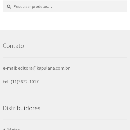
Pesquisar
P
por:
e
s
q
u
i
s
Contato
a
r
e-mail:
editora@kapulana.com.br
tel:
(11)3672-1017
Distribuidores
A Página