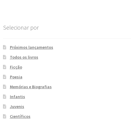
Post
e
n
t
e
Selecionar por
Próximos lançamentos
Todos os livros
Ficção
Poesia
Memórias e Biografias
Infantis
Juvenis
Científicos