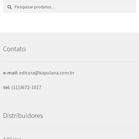
Pesquisar
P
por:
e
s
q
u
i
s
Contato
a
r
e-mail:
editora@kapulana.com.br
tel:
(11)3672-1017
Distribuidores
A Página