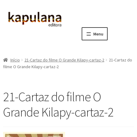
Pular
Pular
para
para
navegação
o
Menu
conteúdo
Home
Início
21-Cartaz do filme O Grande Kilapy-cartaz-2
21-Cartaz do
E
A editora
filme O Grande Kilapy-cartaz-2
x
p
E
Catálogo
a
x
21-Cartaz do filme O
n
p
E
Notícias, Artigos e Eventos
d
a
x
Grande Kilapy-cartaz-2
i
n
p
E
Sala dos Professores
r
d
a
x
m
i
n
p
E
Fale conosco
e
r
d
a
x