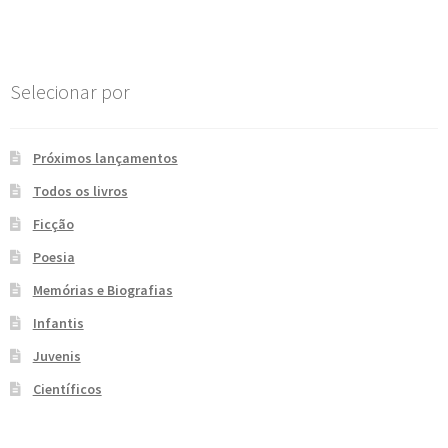
Post
e
n
t
e
Selecionar por
Próximos lançamentos
Todos os livros
Ficção
Poesia
Memórias e Biografias
Infantis
Juvenis
Científicos