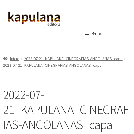
Pular
Pular
para
para
navegação
o
Menu
conteúdo
Home
Início
2022-07-21_KAPULANA_CINEGRAFIAS-ANGOLANAS_capa
E
A editora
2022-07-21_KAPULANA_CINEGRAFIAS-ANGOLANAS_capa
x
p
E
Catálogo
a
x
2022-07-
n
p
E
Notícias, Artigos e Eventos
d
a
x
21_KAPULANA_CINEGRAF
i
n
p
E
Sala dos Professores
r
d
a
x
IAS-ANGOLANAS_capa
m
i
n
p
E
Fale conosco
e
r
d
a
x