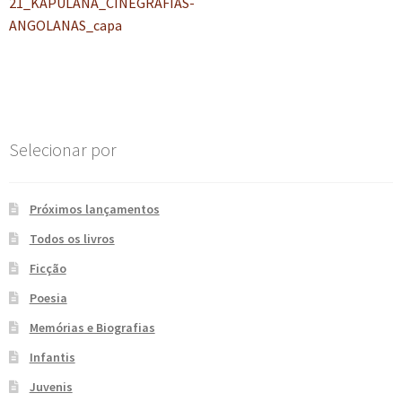
anterior:
21_KAPULANA_CINEGRAFIAS-
de
e
n
ANGOLANAS_capa
t
Post
e
Selecionar por
Próximos lançamentos
Todos os livros
Ficção
Poesia
Memórias e Biografias
Infantis
Juvenis