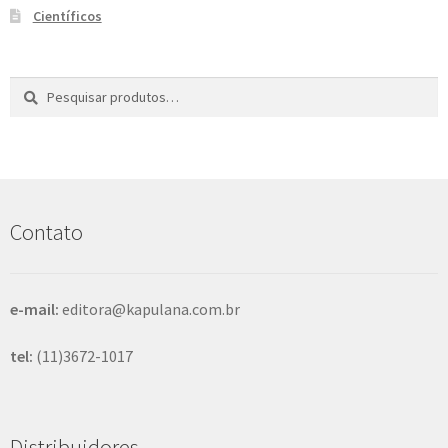
Científicos
Pesquisar
P
por:
e
s
q
u
i
s
Contato
a
r
e-mail:
editora@kapulana.com.br
tel:
(11)3672-1017
Distribuidores