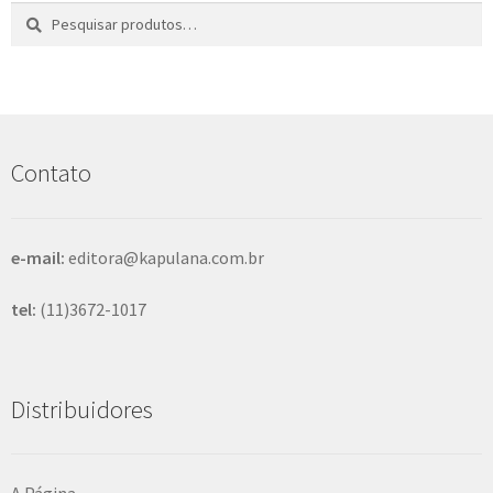
Pesquisar
P
por:
e
s
q
u
i
s
Contato
a
r
e-mail:
editora@kapulana.com.br
tel:
(11)3672-1017
Distribuidores
A Página