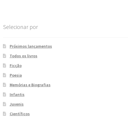
Post
e
n
t
e
Selecionar por
Próximos lançamentos
Todos os livros
Ficção
Poesia
Memórias e Biografias
Infantis
Juvenis
Científicos