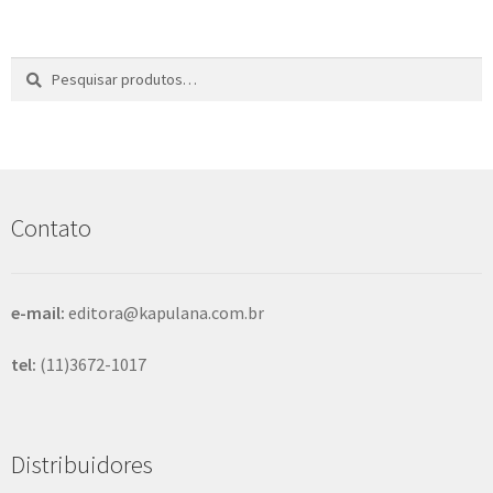
Pesquisar
P
por:
e
s
q
u
i
s
Contato
a
r
e-mail:
editora@kapulana.com.br
tel:
(11)3672-1017
Distribuidores