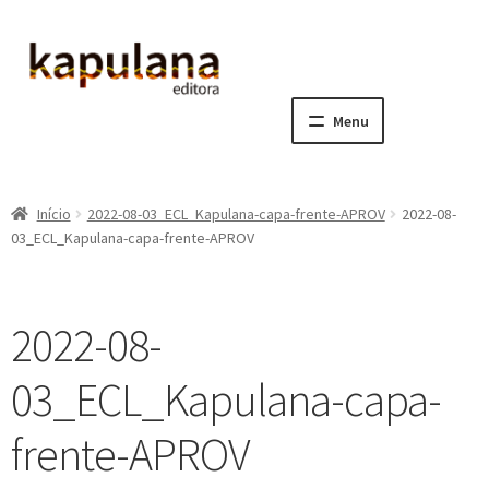
Pular
Pular
para
para
navegação
o
Menu
conteúdo
Home
Início
2022-08-03_ECL_Kapulana-capa-frente-APROV
2022-08-
E
A editora
03_ECL_Kapulana-capa-frente-APROV
x
p
E
Catálogo
a
x
2022-08-
n
p
E
Notícias, Artigos e Eventos
d
a
x
03_ECL_Kapulana-capa-
i
n
p
E
Sala dos Professores
r
d
a
x
frente-APROV
m
i
n
p
E
Fale conosco
e
r
d
a
x