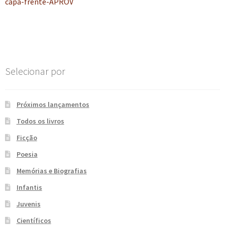
anterior:
capa-frente-APROV
de
e
n
t
Post
e
Selecionar por
Próximos lançamentos
Todos os livros
Ficção
Poesia
Memórias e Biografias
Infantis
Juvenis
Científicos